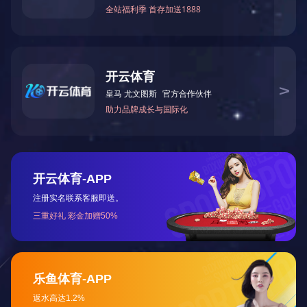
12月31日，随着沈海高速公路南村至青岛日照界段改扩建工程右
幅（烟台至日照方向）封闭、左幅（日照至烟台方向）开通，该
工程顺利实现转序保通，取得阶段性重大进展，实现了与沈海改
扩建工程日照段的“双城联动，精准衔接”。（图为左幅转序保通
现场）沈海高速南村至青岛日照界段是国家综合立体交通网的重
要组成部分，也是山东省“九纵五横一环七射多连”高速公路网布
局中的关键路段。由北往南串联起了临空经济区、上合示范区、
自
2024 12 27
华体会（中国）与国网青岛供电公司签署战略合作协议
12月26日，国网青岛供电公司总经理陈楷、党委书记王昊一行到