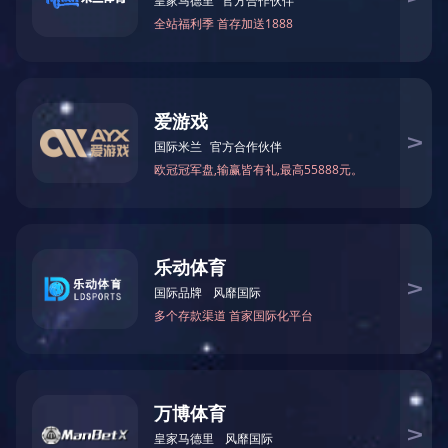
套道路正式通车！
2025 01 01
新年新进展！沈海高速改扩建工程顺利实现转序保通