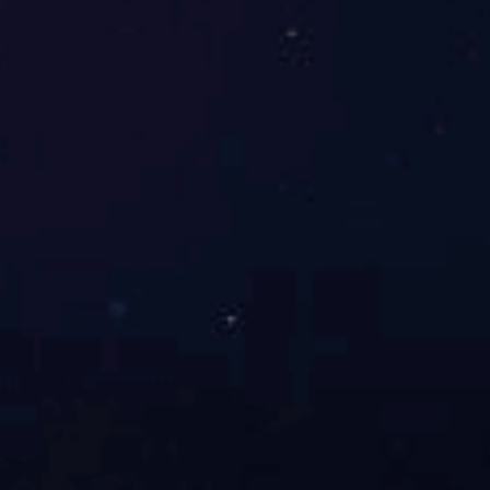
东省总工会党组书记、常务副主席石爱作，青岛市人大常委会副
主任、市总工会主席张建刚，山东省总工会党组成员、副主席王
政，青岛市总工会党组书记、常务副主席潘思晓陪同调研。（图
为调研现场）在上合示范区成果展厅，魏地春一行了解并参观各
展厅
2024 12 19
梦幻联动！青岛航空“青岛银行”号飞机顺利首航
12月18日，伴随着飞机引擎的强劲轰鸣，执飞青岛至长沙航线的
青岛航空“青岛银行”号冠名飞机冲上云霄，顺利首航。“青岛银
行”号飞机首航当天，双方在青岛胶东国际机场停机坪举行了隆重
的首航仪式，青岛银行董事长景在伦、行长吴显明，华体会（中