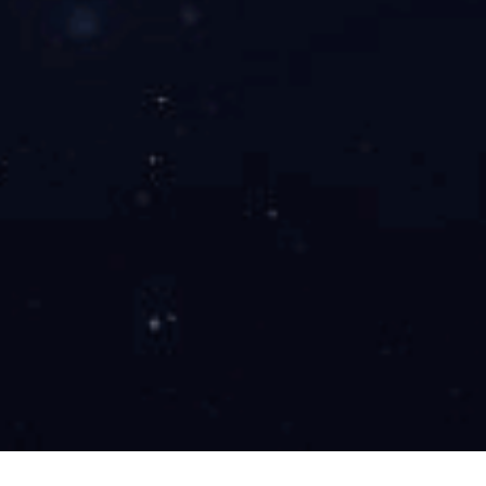
国）总经理于延涛、副总经理高玉贞、青岛航空董事长辛晓东等
上一页
下一页
领导出席仪式。（图为首航仪式合影）“青岛银行”号机身覆盖有
大幅主题元素彩绘。涂装以青岛银行的品牌视觉元素为核心，配
搭
华体会在线注册城投
产业布局
党建引领
新闻中心
企业文化
青岛市崂山区香港东路195号T2写字楼
0532-85714169