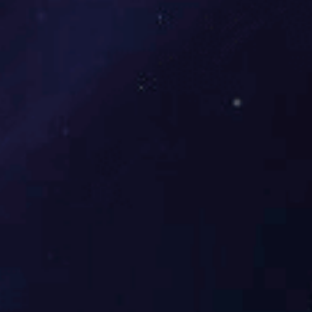
山路隧道是青银高速增设唐山路互通及连接线工程的关键控制性
节点工程，隧道暗挖段全长1551米，双向双洞8车道设计，具
有“多断面、小净距、超大跨复杂”的特点。最大开挖断面447.62平
方米，最大开挖跨度31.8米，最大开挖高度17.888米，是目前在
建“亚洲最大跨市政交通隧道”。（图为先行导洞双线贯通现场）
此次贯
2024 12 20
全国总工会副主席魏地春调研青岛·上合之珠国际博览中心项目
12月18日，第三届上合组织国家职工技能大赛在青岛·上合之珠国
际博览中心拉开帷幕，全国总工会副主席、书记处书记、党组成
员魏地春实地调研指导。中国职工对外交流中心秘书长张广，山