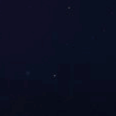
点，开展有特色的授课培训活动。交发集团全面辨识高速运营养
护、建设项目、出租资产、港口公用设施等生产经营业态安全生
产风
2025 02 07
七折优惠！北九水景区新添一座充电站
近日，青岛城投充电网公司崂山北九水景区充电站正式开业，作
为北九水景区规模最大的充电站，将有效满足新能源车主们自驾
游的续航需求，2025年3月5日至3月31日期间，充电服务费享受7
折优惠。充电站位于青岛崂山北九水客服中心停车场内，配备了
先进的充电设施，包括2个超充桩、6个快充桩以及41个慢充桩，
上一页
下一页
无论是快速补电还是缓流补能，都能在这里找到最适合您的充电