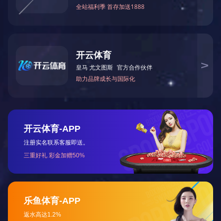
2月25日，青岛城投旗下青岛航空QW6100威海-哈尔滨航班上，一
场争分夺秒的生命救援在万米高空紧张上演。在机组人员、热心
旅客及地面急救团队的高效协作下，飞机紧急备降长春，一名突
发不适的旅客得到及时救治，架起了一座万米高空之上的“空中生
命通道”。当天航班正常起飞后，多数旅客都在闭目休息。突然，
一阵焦急的呼唤声打破了客舱内的平静，“旁边的旅客好像不舒
服！”安全员王彬迅速反应，发现杨女士面色苍白，嘴唇颤动却发
2025 02 22
1561万+5034，这是青岛城投的春运算式！
2月22日，为期40天的春运落下帷幕，华体会（中国）旗下的交发