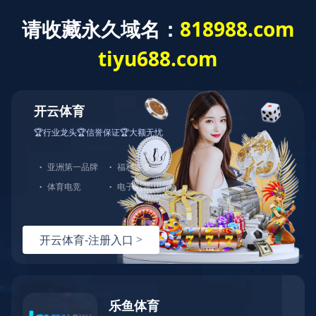
城投新闻
首页
>
新闻中心
>
城投新闻