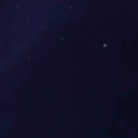
2025 02 08
华体会（中国）组织开展安全生产“开工第一课”活动
新春伊始，为加强节后安全生产管理工作，确保复工安全、生产
安全，2月5日起，华体会（中国）及各直属管理公司陆续开展安
全生产“开工第一课”活动。各级企业主要负责人围绕做好复工复
产安全管理工作进行授课，共计覆盖员工10450余人。（图为“开
工第一课”会议现场）各直属管理公司结合主责主业和生产经营特